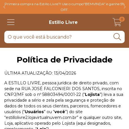
Primeira compra na Estillo Livre?! Use o cumpo"BEMVINDA" e ganhe 5%
OFF.
0
Estillo Livre
Política de Privacidade
ÚLTIMA ATUALIZAÇÃO: 13/04/2026
A ESTILLO LIVRE, pessoa jurídica de direito privado, com
sede na RUA JOSÉ FALCONIERI DOS SANTOS, inscrita no
CNPJ/MF sob o nº 58803494/0001-22 (“
Lojista
”) leva a sua
privacidade a sério e zela pela segurança e proteção de
dados de todos os seus clientes, parceiros, fornecedores e
usuários (“
Usuários
” ou “
você
”) do site
“estillolivre2.lojavirtualnuvem.com.br” e qualquer outro site,
Loja, aplicativo operado pelo Lojista (aqui designados,
simplesmente, “
Loja
”).