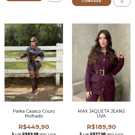
COMPRAR
Parka Casaco Couro
MAX JAQUETA JEANS
Molhado
UVA
R$449,90
R$189,90
5
x de
R$89,98
sem juros
5
x de
R$37,98
sem juros