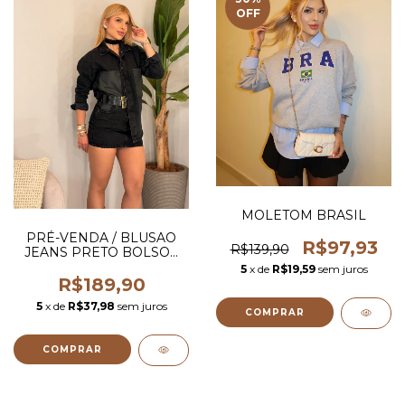
OFF
MOLETOM BRASIL
PRÉ-VENDA / BLUSAO
R$97,93
R$139,90
JEANS PRETO BOLSOS
COURO
5
x de
R$19,59
sem juros
R$189,90
5
x de
R$37,98
sem juros
COMPRAR
COMPRAR