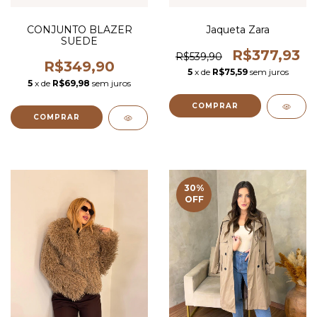
CONJUNTO BLAZER
Jaqueta Zara
SUEDE
R$377,93
R$539,90
R$349,90
5
x de
R$75,59
sem juros
5
x de
R$69,98
sem juros
COMPRAR
COMPRAR
30
%
OFF