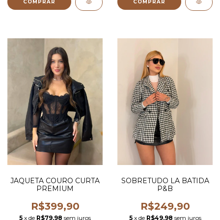
COMPRAR
COMPRAR
JAQUETA COURO CURTA
SOBRETUDO LA BATIDA
PREMIUM
P&B
R$399,90
R$249,90
5
x de
R$79,98
sem juros
5
x de
R$49,98
sem juros