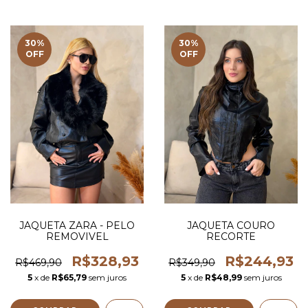
30
%
30
%
OFF
OFF
JAQUETA ZARA - PELO
JAQUETA COURO
REMOVIVEL
RECORTE
R$328,93
R$244,93
R$469,90
R$349,90
5
x de
R$65,79
sem juros
5
x de
R$48,99
sem juros