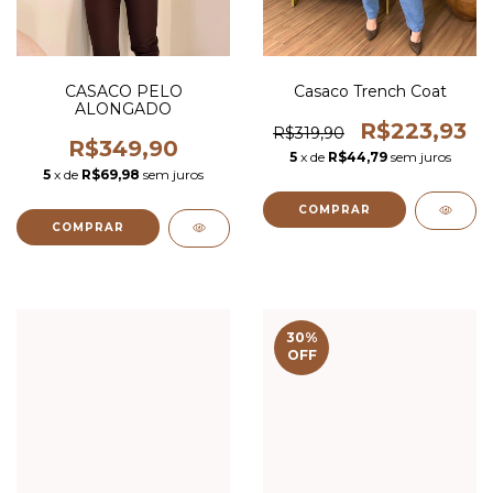
CASACO PELO
Casaco Trench Coat
ALONGADO
R$223,93
R$319,90
R$349,90
5
x de
R$44,79
sem juros
5
x de
R$69,98
sem juros
COMPRAR
COMPRAR
30
%
OFF