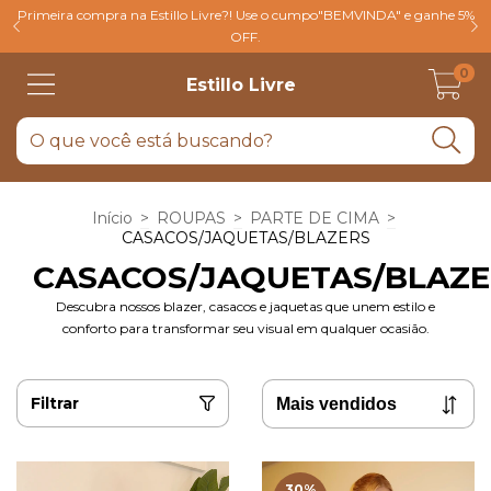
Primeira compra na Estillo Livre?! Use o cumpo"BEMVINDA" e ganhe 5%
OFF.
0
Estillo Livre
Início
>
ROUPAS
>
PARTE DE CIMA
>
CASACOS/JAQUETAS/BLAZERS
CASACOS/JAQUETAS/BLAZE
Descubra nossos blazer, casacos e jaquetas que unem estilo e
conforto para transformar seu visual em qualquer ocasião.
Filtrar
30
%