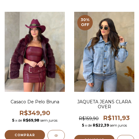
30
%
OFF
Casaco De Pelo Bruna
JAQUETA JEANS CLARA
OVER
R$349,90
R$111,93
R$159,90
5
x de
R$69,98
sem juros
5
x de
R$22,39
sem juros
COMPRAR