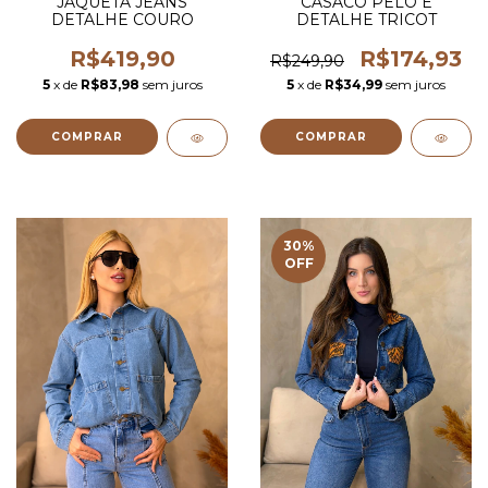
JAQUETA JEANS
CASACO PELO E
DETALHE COURO
DETALHE TRICOT
R$419,90
R$174,93
R$249,90
5
x de
R$83,98
sem juros
5
x de
R$34,99
sem juros
COMPRAR
COMPRAR
30
%
OFF