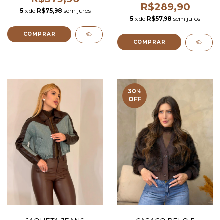
R$289,90
5
x de
R$75,98
sem juros
5
x de
R$57,98
sem juros
COMPRAR
COMPRAR
30
%
OFF