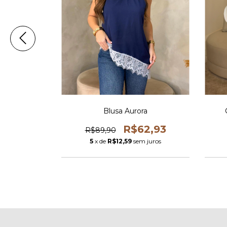
LINE
Blusa Aurora
18,93
R$62,93
R$89,90
m juros
5
x de
R$12,59
sem juros