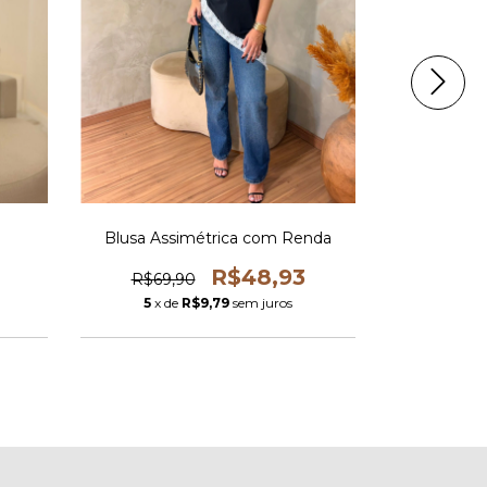
Blusa Assimétrica com Renda
Camisa Ov
R$48,93
R$69,90
5
x de
R$9,79
sem juros
5
x de