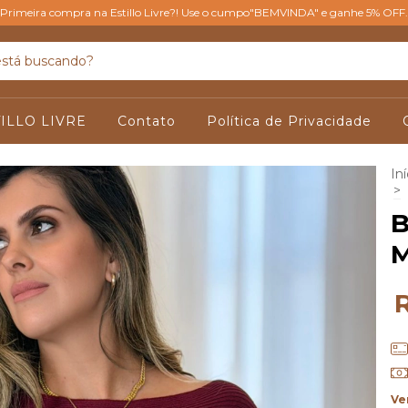
Primeira compra na Estillo Livre?! Use o cumpo"BEMVINDA" e ganhe 5% OFF.
ILLO LIVRE
Contato
Política de Privacidade
Iní
>
B
M
Ve