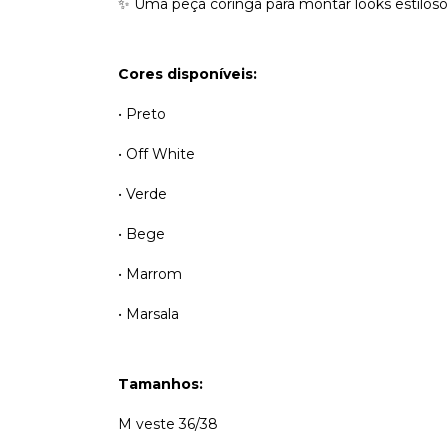
✨ Uma peça coringa para montar looks estiloso
Cores disponíveis:
• Preto
• Off White
• Verde
• Bege
• Marrom
• Marsala
Tamanhos:
M veste 36/38