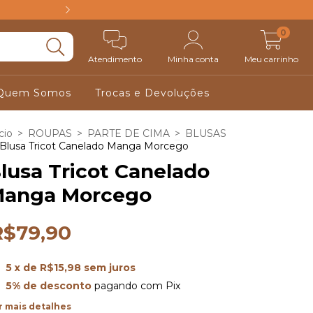
FRETE GRÁTIS ACIM
0
Atendimento
Minha conta
Meu carrinho
Quem Somos
Trocas e Devoluções
cio
>
ROUPAS
>
PARTE DE CIMA
>
BLUSAS
Blusa Tricot Canelado Manga Morcego
lusa Tricot Canelado
anga Morcego
R$79,90
5
x de
R$15,98
sem juros
5% de desconto
pagando com Pix
r mais detalhes