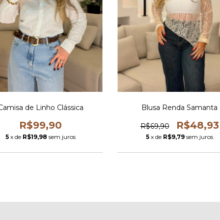
Camisa de Linho Clássica
Blusa Renda Samanta
R$99,90
R$48,93
R$69,90
5
x de
R$19,98
sem juros
5
x de
R$9,79
sem juros