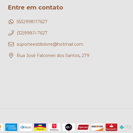
Entre em contato
5532998117627
(32)99811-7627
suporteestillolivre@hotmail.com
Rua José Falconeri dos Santos, 279