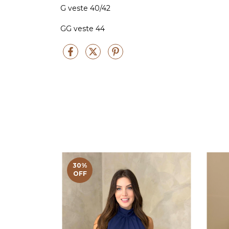
G veste 40/42
GG veste 44
30
%
OFF