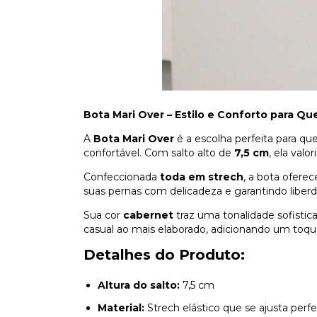
Bota Mari Over – Estilo e Conforto para 
A
Bota Mari Over
é a escolha perfeita para q
confortável. Com salto alto de
7,5 cm
, ela val
Confeccionada
toda em strech
, a bota ofere
suas pernas com delicadeza e garantindo libe
Sua cor
cabernet
traz uma tonalidade sofistica
casual ao mais elaborado, adicionando um toqu
Detalhes do Produto:
Altura do salto:
7,5 cm
Material:
Strech elástico que se ajusta per