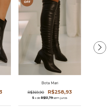
OFF
OFF
Bota Mari
Bot
3
R$258,93
R$369,90
R$329,
5
x de
R$51,79
sem juros
5
x de