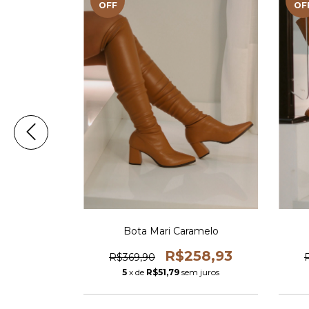
OFF
OF
amelo
Bota Mari Caramelo
30,93
R$258,93
R$369,90
 juros
5
x de
R$51,79
sem juros