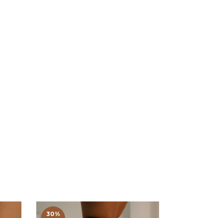
30
%
30
%