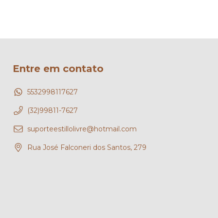
Entre em contato
5532998117627
(32)99811-7627
suporteestillolivre@hotmail.com
Rua José Falconeri dos Santos, 279