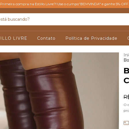
Primeira compra na Estillo Livre?! Use o cumpo"BEMVINDA" e ganhe 5% OFF.
ILLO LIVRE
Contato
Política de Privacidade
Iní
Bo
B
C
R
O 
pr