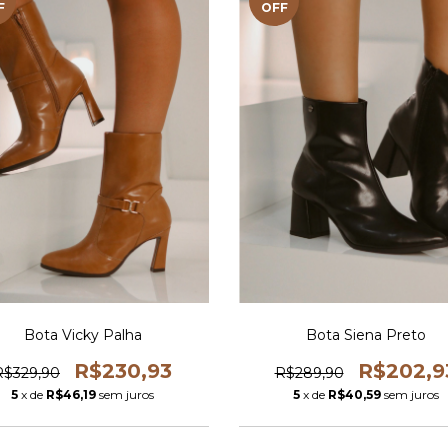
F
OFF
Bota Vicky Palha
Bota Siena Preto
R$230,93
R$202,9
R$329,90
R$289,90
5
x de
R$46,19
sem juros
5
x de
R$40,59
sem juros