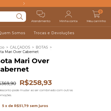
FRETE GRÁTIS ACIM
0
Atendimento
Minha conta
Meu carrinho
Quem Somos
Trocas e Devoluções
cio
>
CALÇADOS
>
BOTAS
>
ta Mari Over Cabernet
ota Mari Over
abernet
R$258,93
$369,90
desconto pode mudar ao ser combinado com outras
omoções.
5
x de
R$51,79
sem juros