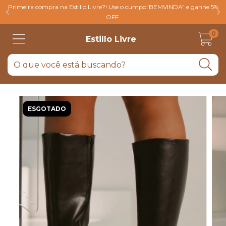
Primeira compra na Estillo Livre?! Use o cumpo"BEMVINDA" e ganhe 5%
OFF.
0
Estillo Livre
ESGOTADO