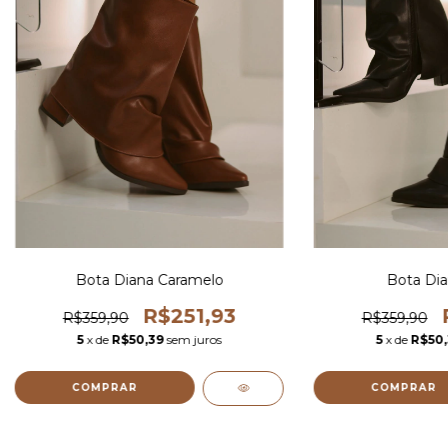
Bota Diana Caramelo
Bota Dia
R$251,93
R$359,90
R$359,90
5
x de
R$50,39
sem juros
5
x de
R$50,
COMPRAR
COMPRAR