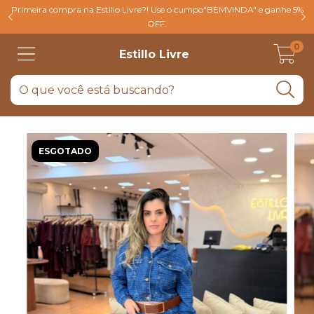
Primeira compra na Estillo Livre?! Use o cumpo"BEMVINDA" e ganhe 5%
OFF.
0
Estillo Livre
ESGOTADO