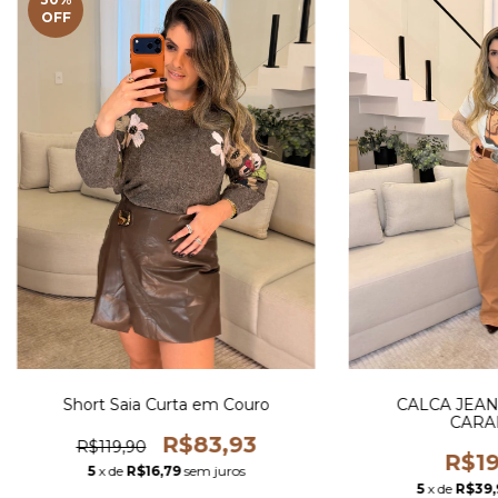
OFF
Short Saia Curta em Couro
CALCA JEAN
CARA
R$83,93
R$119,90
R$19
5
x de
R$16,79
sem juros
5
x de
R$39,