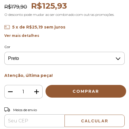
R$125,93
R$179,90
O desconto pode mudar ao ser combinado com outras promoções.
5
x de
R$25,19
sem juros
Ver mais detalhes
Cor
Atenção, última peça!
ALTERAR CEP
Entregas para o CEP:
Meios de envio
CALCULAR