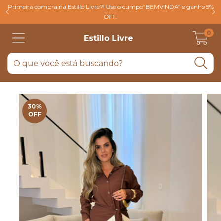
Primeira compra na Estillo Livre?! Use o cumpo"BEMVINDA" e ganhe 5%
OFF.
0
Estillo Livre
30
%
OFF