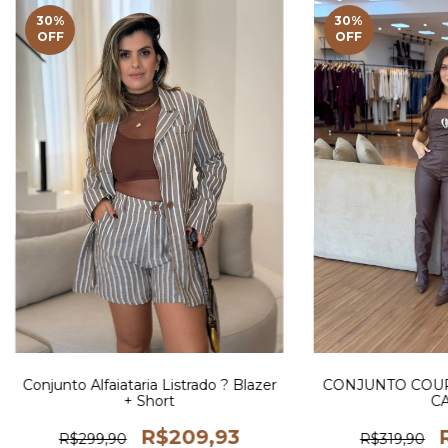
30
%
30
%
OFF
OFF
Conjunto Alfaiataria Listrado ? Blazer
CONJUNTO COU
+ Short
CA
R$209,93
R$299,90
R$319,90