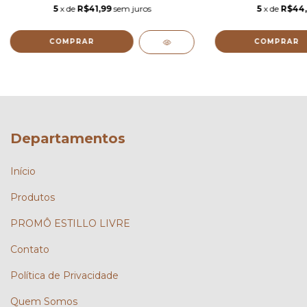
5
x de
R$41,99
sem juros
5
x de
R$44
COMPRAR
COMPRAR
Departamentos
Início
Produtos
PROMÔ ESTILLO LIVRE
Contato
Política de Privacidade
Quem Somos