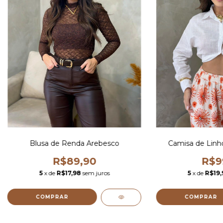
Blusa de Renda Arebesco
Camisa de Linh
R$89,90
R$9
5
x de
R$17,98
sem juros
5
x de
R$19,
COMPRAR
COMPRAR