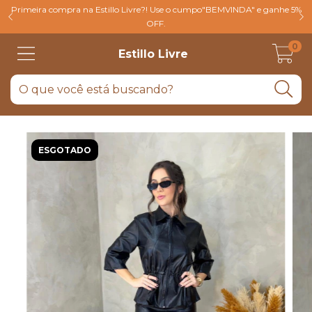
Primeira compra na Estillo Livre?! Use o cumpo"BEMVINDA" e ganhe 5%
OFF.
0
Estillo Livre
ESGOTADO