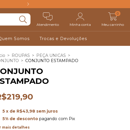
FRETE GRÁTIS ACIM
0
Atendimento
Minha conta
Meu carrinho
Quem Somos
Trocas e Devoluções
cio
>
ROUPAS
>
PEÇA UNICAS
>
ONJUNTO
>
CONJUNTO ESTAMPADO
CONJUNTO
ESTAMPADO
R$219,90
5
x de
R$43,98
sem juros
5% de desconto
pagando com Pix
r mais detalhes