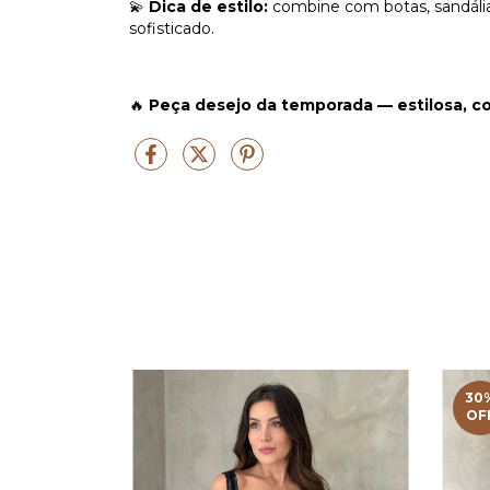
💫
Dica de estilo:
combine com botas, sandálias
sofisticado.
🔥
Peça desejo da temporada — estilosa, co
30
OF