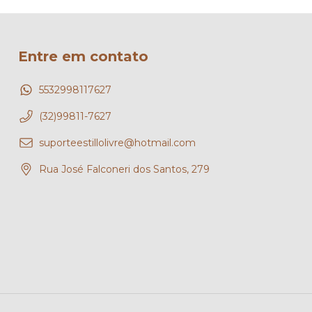
Entre em contato
5532998117627
(32)99811-7627
suporteestillolivre@hotmail.com
Rua José Falconeri dos Santos, 279