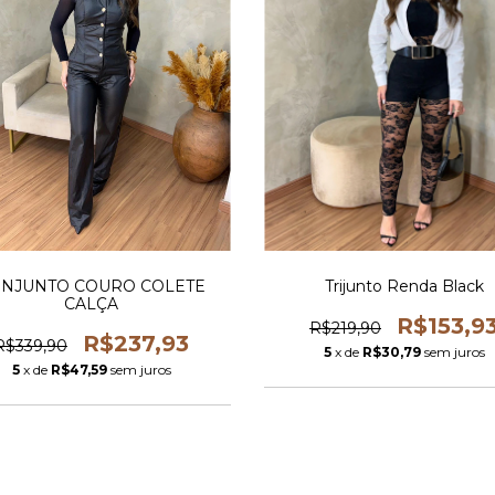
NJUNTO COURO COLETE
Trijunto Renda Black
CALÇA
R$153,9
R$219,90
R$237,93
R$339,90
5
x de
R$30,79
sem juros
5
x de
R$47,59
sem juros