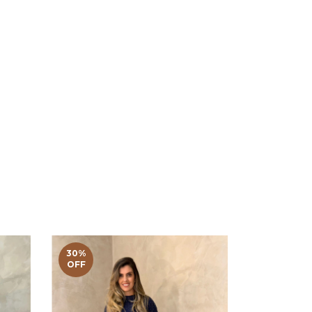
30
%
30
%
OFF
OFF