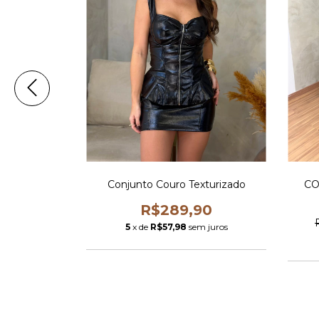
 Saia com
Conjunto Couro Texturizado
CO
anjas
R$289,90
25,93
5
x de
R$57,98
sem juros
 juros