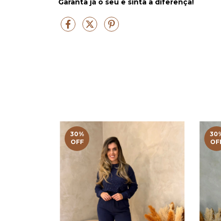
Garanta já o seu e sinta a diferença!
30
%
30
OFF
OF