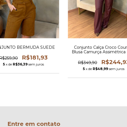
NJUNTO BERMUDA SUEDE
Conjunto Calça Croco Cour
Blusa Camurça Assimétrica
Detalhe em Couro
R$181,93
R$259,90
R$244,9
R$349,90
5
x de
R$36,39
sem juros
5
x de
R$48,99
sem juros
Entre em contato