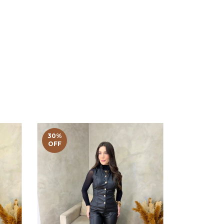
30
%
30
%
OFF
OFF