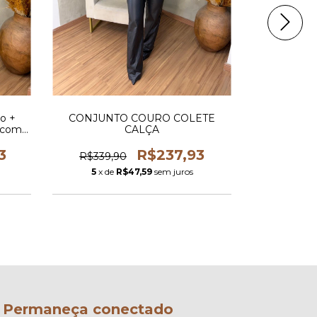
o +
CONJUNTO COURO COLETE
CONJUNT
 com
CALÇA
3
R$237,93
R$339,90
R$249,
5
x de
R$47,59
sem juros
5
x de
Permaneça conectado