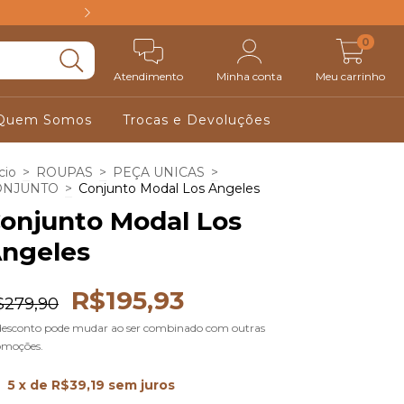
FRETE GRÁTIS ACIM
0
Atendimento
Minha conta
Meu carrinho
Quem Somos
Trocas e Devoluções
cio
>
ROUPAS
>
PEÇA UNICAS
>
ONJUNTO
>
Conjunto Modal Los Angeles
onjunto Modal Los
ngeles
R$195,93
$279,90
desconto pode mudar ao ser combinado com outras
omoções.
5
x de
R$39,19
sem juros