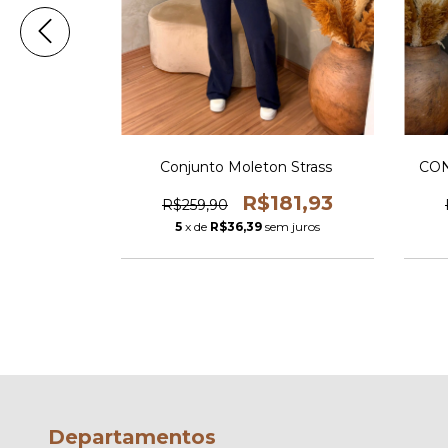
simétrico
Conjunto Moleton Strass
CO
53,93
R$181,93
R$259,90
m juros
5
x de
R$36,39
sem juros
Departamentos