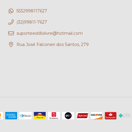
5532998117627
(32)99811-7627
suporteestillolivre@hotmail.com
Rua José Falconeri dos Santos, 279