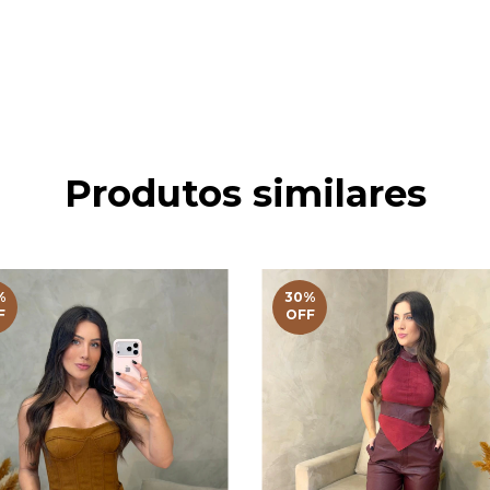
Produtos similares
%
30
%
F
OFF