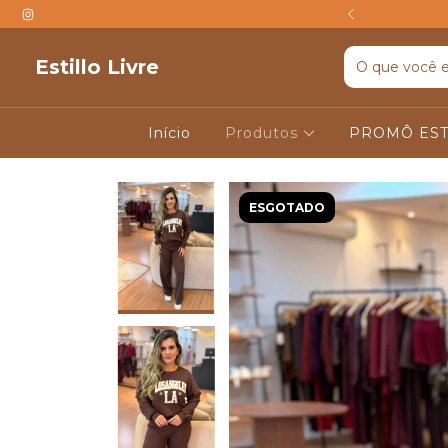
TIS ACIMA DE R$599
Estillo Livre
Início
Produtos
PROMÔ EST
ESGOTADO