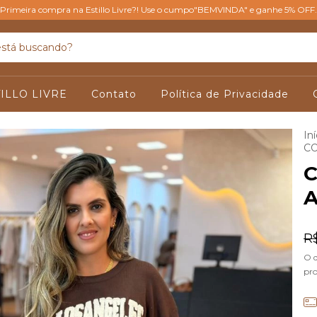
Primeira compra na Estillo Livre?! Use o cumpo"BEMVINDA" e ganhe 5% OFF.
ILLO LIVRE
Contato
Política de Privacidade
Iní
C
C
A
R
O 
pr