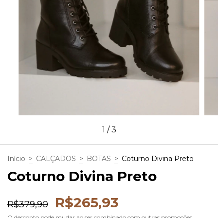
1
/
3
Início
>
CALÇADOS
>
BOTAS
>
Coturno Divina Preto
Coturno Divina Preto
R$265,93
R$379,90
O desconto pode mudar ao ser combinado com outras promoções.