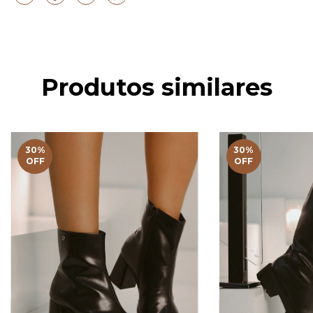
Produtos similares
30
%
30
%
OFF
OFF