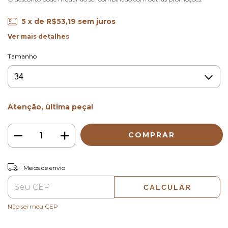
5
x de
R$53,19
sem juros
Ver mais detalhes
Tamanho
Atenção, última peça!
ALTERAR CEP
Entregas para o CEP:
Meios de envio
CALCULAR
Não sei meu CEP