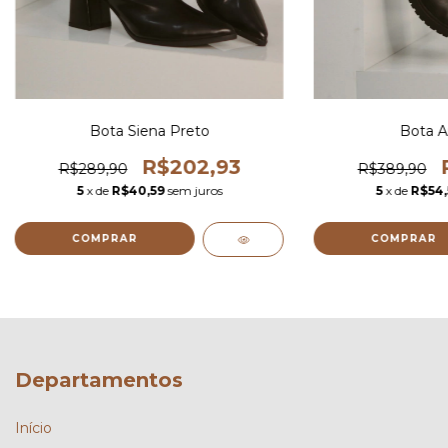
Bota Siena Preto
Bota 
R$202,93
R$289,90
R$389,90
5
x de
R$40,59
sem juros
5
x de
R$54,
COMPRAR
COMPRAR
Departamentos
Início