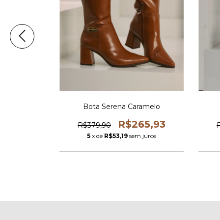
alha
Bota Serena Caramelo
30,93
R$265,93
R$379,90
 juros
5
x de
R$53,19
sem juros