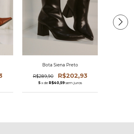
Bota Siena Preto
B
3
R$202,93
R$289,90
R$389,
5
x de
R$40,59
sem juros
5
x de