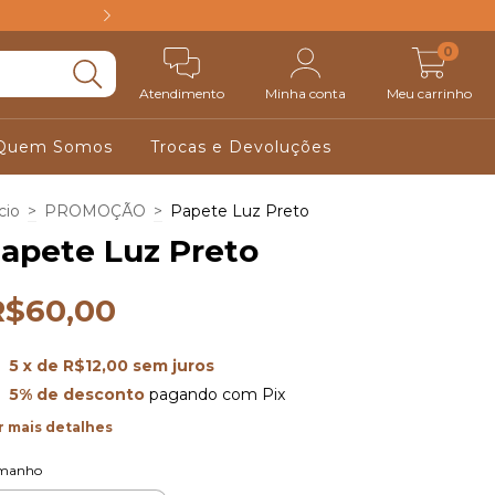
FRETE GRÁTIS ACIM
0
Atendimento
Minha conta
Meu carrinho
Quem Somos
Trocas e Devoluções
cio
>
PROMOÇÃO
>
Papete Luz Preto
apete Luz Preto
R$60,00
5
x de
R$12,00
sem juros
5% de desconto
pagando com Pix
r mais detalhes
manho