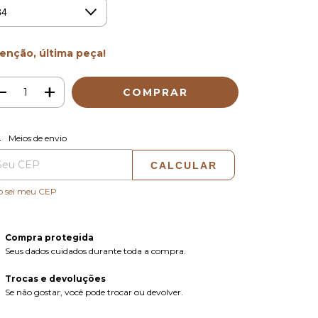
enção, última peça!
ALTERAR CEP
regas para o CEP:
Meios de envio
CALCULAR
o sei meu CEP
Compra protegida
Seus dados cuidados durante toda a compra.
Trocas e devoluções
Se não gostar, você pode trocar ou devolver.