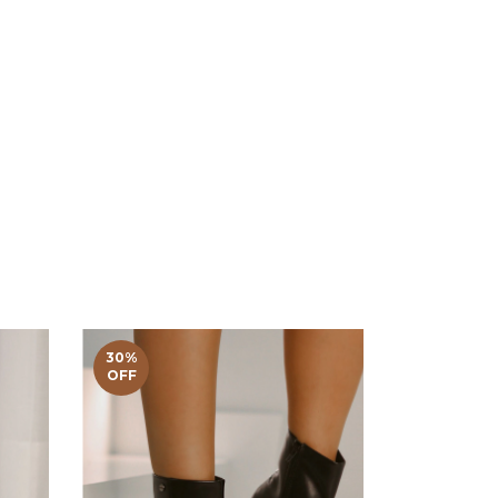
30
%
30
%
OFF
OFF