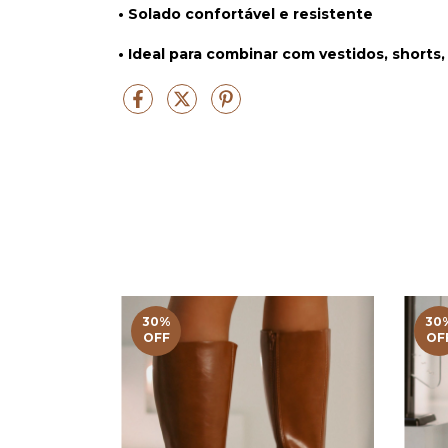
• Solado confortável e resistente
• Ideal para combinar com vestidos, shorts,
30
%
30
OFF
OF