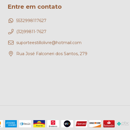
Entre em contato
5532998117627
(32)99811-7627
suporteestillolivre@hotmail.com
Rua José Falconeri dos Santos, 279