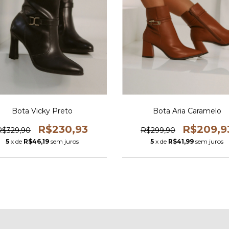
Bota Vicky Preto
Bota Aria Caramelo
R$230,93
R$209,9
R$329,90
R$299,90
5
x de
R$46,19
sem juros
5
x de
R$41,99
sem juros