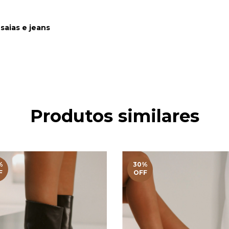
 saias e jeans
Produtos similares
%
30
%
F
OFF