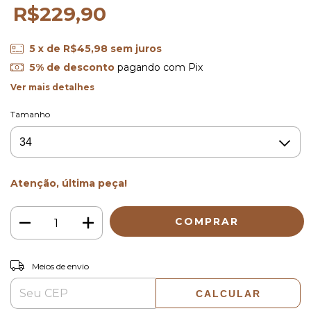
R$229,90
5
x de
R$45,98
sem juros
5% de desconto
pagando com Pix
Ver mais detalhes
Tamanho
Atenção, última peça!
ALTERAR CEP
Entregas para o CEP:
Meios de envio
CALCULAR