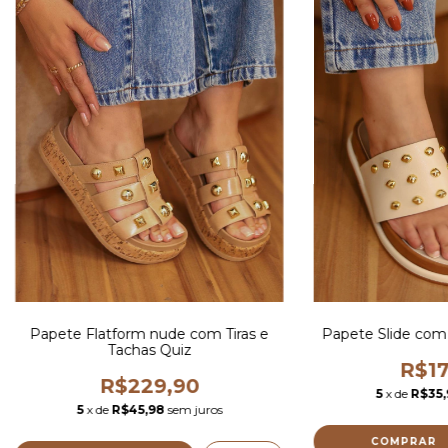
Papete Flatform nude com Tiras e
Papete Slide com 
Tachas Quiz
R$17
R$229,90
5
x de
R$35,
5
x de
R$45,98
sem juros
COMPRAR