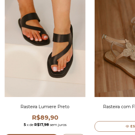
Rasteira Lumiere Preto
Rasteira com F
R$89,90
5
x de
R$17,98
sem juros
E