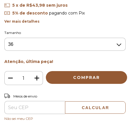
5
x de
R$43,98
sem juros
5% de desconto
pagando com Pix
Ver mais detalhes
Tamanho
Atenção, última peça!
ALTERAR CEP
Entregas para o CEP:
Meios de envio
CALCULAR
Não sei meu CEP