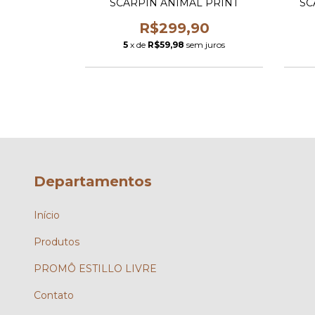
Preto
SCARPIN ANIMAL PRINT
SC
90
R$299,90
m juros
5
x de
R$59,98
sem juros
Departamentos
Início
Produtos
PROMÔ ESTILLO LIVRE
Contato