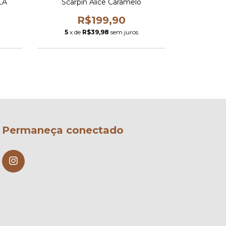
LA
Scarpin Alice Caramelo
SCARP
R$199,90
R
5
x de
R$39,98
sem juros
5
x de
Permaneça conectado