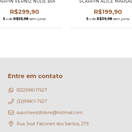
ARPIN VERNIZ NUDE BIA
SCARPIN ALICE MARSA
R$299,90
R$199,90
5
x de
R$59,98
sem juros
5
x de
R$39,98
sem juros
Entre em contato
5532998117627
(32)99811-7627
suporteestillolivre@hotmail.com
Rua José Falconeri dos Santos, 279