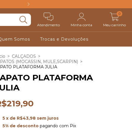
FRETE GRÁTIS ACIM
0
Atendimento
Minha conta
Meu carrinho
Quem Somos
Trocas e Devoluções
cio
>
CALÇADOS
>
PATOS (MOCASSIN, MULE,SCARPIN)
>
PATO PLATAFORMA JULIA
SAPATO PLATAFORMA
ULIA
R$219,90
5
x de
R$43,98
sem juros
5% de desconto
pagando com Pix