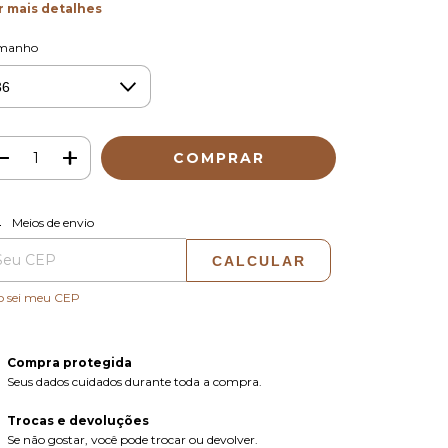
r mais detalhes
manho
ALTERAR CEP
regas para o CEP:
Meios de envio
CALCULAR
o sei meu CEP
Compra protegida
Seus dados cuidados durante toda a compra.
Trocas e devoluções
Se não gostar, você pode trocar ou devolver.