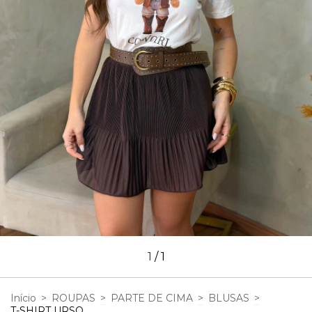
1
/
1
Início
>
ROUPAS
>
PARTE DE CIMA
>
BLUSAS
>
T-SHIRT URSO