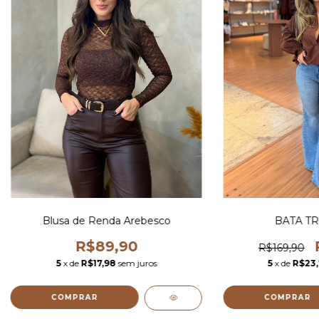
Blusa de Renda Arebesco
BATA TR
R$89,90
R$169,90
5
x de
R$17,98
sem juros
5
x de
R$23,
COMPRAR
COMPRAR