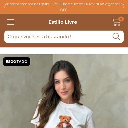
Primeira compra na Estillo Livre?! Use o cumpo"BEMVINDA" e ganhe 5%
OFF.
0
Estillo Livre
ESGOTADO