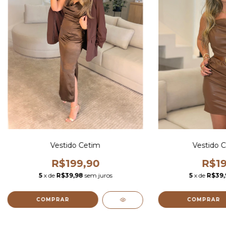
Vestido Cetim
Vestido C
R$199,90
R$19
5
x de
R$39,98
sem juros
5
x de
R$39,
COMPRAR
COMPRAR