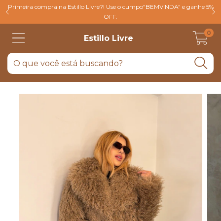
Primeira compra na Estillo Livre?! Use o cumpo"BEMVINDA" e ganhe 5%
OFF.
0
Estillo Livre