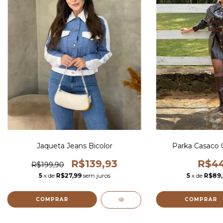
Jaqueta Jeans Bicolor
Parka Casaco 
R$139,93
R$44
R$199,90
5
x de
R$27,99
sem juros
5
x de
R$89
COMPRAR
COMPRAR