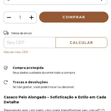
ALTERAR CEP
Entregas para o CEP:
Meios de envio
CALCULAR
Não sei meu CEP
Compra protegida
Seus dados cuidados durante toda a compra.
Trocas e devoluções
Se não gostar, você pode trocar ou devolver.
Casaco Pelo Alongado – Sofisticação e Estilo em Cada
Detalhe
Pensando em um pelo
chic
para transformar seu visual? O