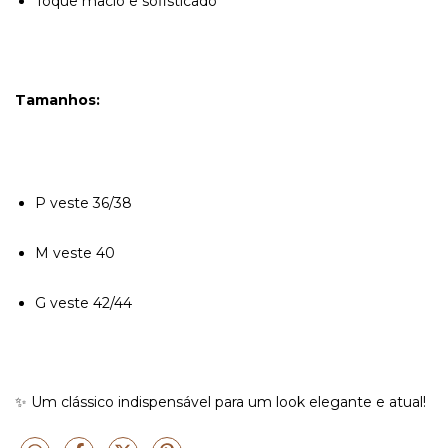
Toque macio e sofisticado
Tamanhos:
P veste 36/38
M veste 40
G veste 42/44
✨ Um clássico indispensável para um look elegante e atual!