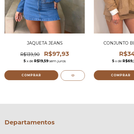
JAQUETA JEANS
CONJUNTO B
R$97,93
R$34
R$139,90
5
x de
R$19,59
sem juros
5
x de
R$69,
COMPRAR
COMPRAR
Departamentos