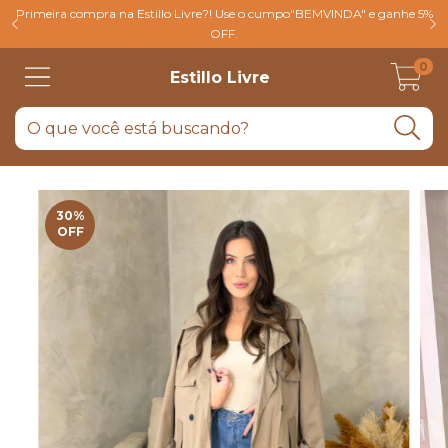
Primeira compra na Estillo Livre?! Use o cumpo"BEMVINDA" e ganhe 5%
OFF.
0
Estillo Livre
30
%
OFF