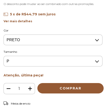
O desconto pode mudar ao ser combinado com outras promoções.
5
x de
R$44,79
sem juros
Ver mais detalhes
Cor
Tamanho
Atenção, última peça!
ALTERAR CEP
Entregas para o CEP:
Meios de envio