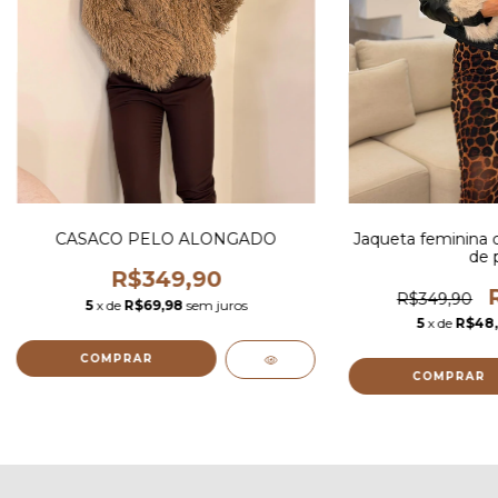
CASACO PELO ALONGADO
Jaqueta feminina 
de 
R$349,90
R$349,90
5
x de
R$69,98
sem juros
5
x de
R$48
COMPRAR
COMPRAR