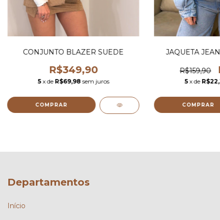
CONJUNTO BLAZER SUEDE
JAQUETA JEAN
R$349,90
R$159,90
5
x de
R$69,98
sem juros
5
x de
R$22,
COMPRAR
COMPRAR
Departamentos
Início