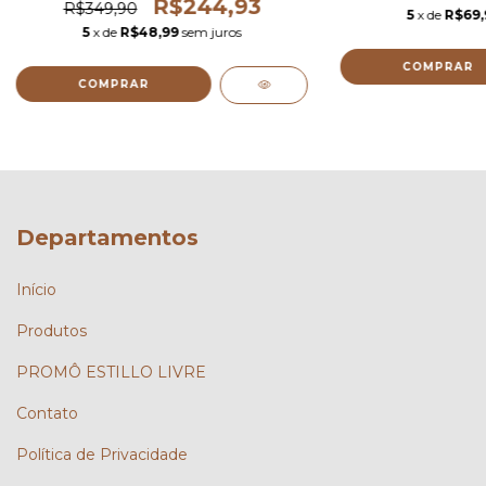
R$244,93
R$349,90
5
x de
R$69,
5
x de
R$48,99
sem juros
COMPRAR
COMPRAR
Departamentos
Início
Produtos
PROMÔ ESTILLO LIVRE
Contato
Política de Privacidade