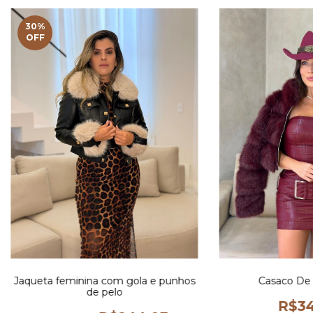
30
%
OFF
Jaqueta feminina com gola e punhos
Casaco De 
de pelo
R$34