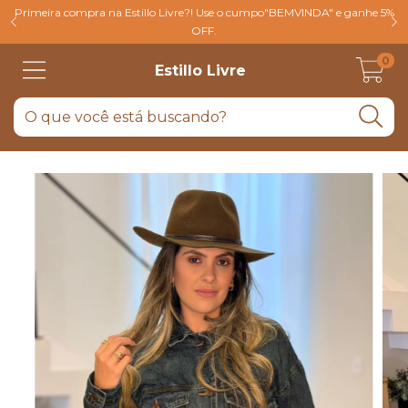
Primeira compra na Estillo Livre?! Use o cumpo"BEMVINDA" e ganhe 5%
OFF.
0
Estillo Livre