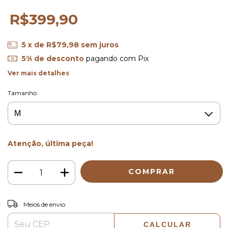
R$399,90
5
x de
R$79,98
sem juros
5% de desconto
pagando com Pix
Ver mais detalhes
Tamanho
Atenção, última peça!
ALTERAR CEP
Entregas para o CEP:
Meios de envio
CALCULAR