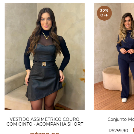
30
%
OFF
VESTIDO ASSIMETRICO COURO
Conjunto Mo
COM CINTO - ACOMPANHA SHORT
R$259,90