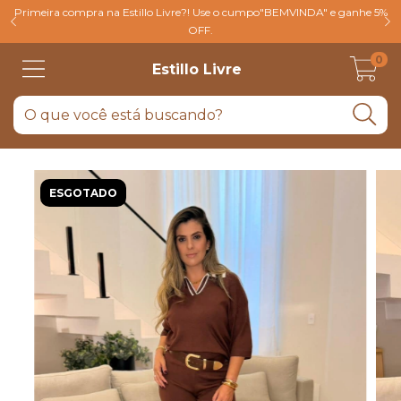
Primeira compra na Estillo Livre?! Use o cumpo"BEMVINDA" e ganhe 5%
OFF.
0
Estillo Livre
ESGOTADO