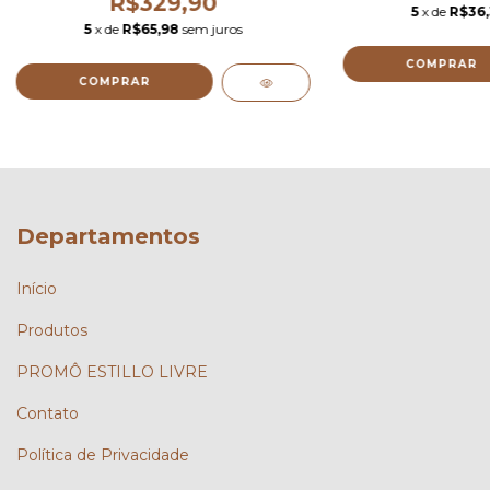
R$329,90
5
x de
R$36,
5
x de
R$65,98
sem juros
COMPRAR
COMPRAR
Departamentos
Início
Produtos
PROMÔ ESTILLO LIVRE
Contato
Política de Privacidade