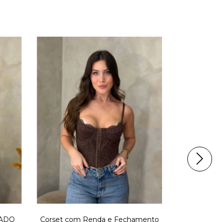
ADO
Corset com Renda e Fechamento
BODY T