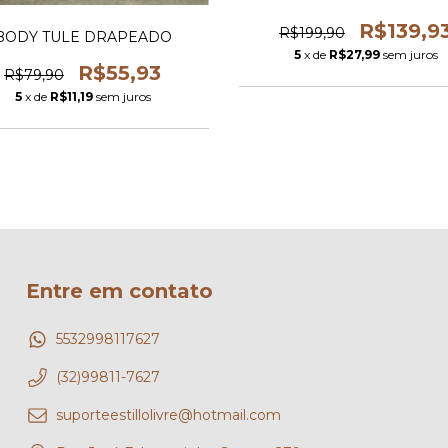
R$139,9
R$199,90
BODY TULE DRAPEADO
5
x de
R$27,99
sem juros
R$55,93
R$79,90
5
x de
R$11,19
sem juros
Entre em contato
5532998117627
(32)99811-7627
suporteestillolivre@hotmail.com