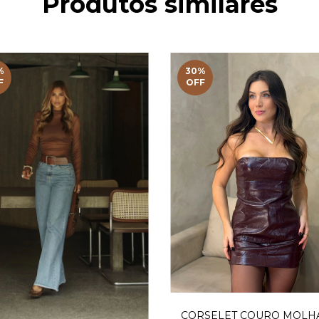
Produtos similares
%
30
%
F
OFF
CORSELET COURO MOLH