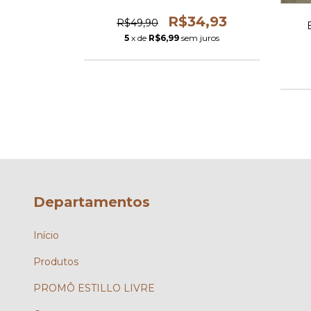
3,93
R$34,93
R$49,90
 juros
5
x de
R$6,99
sem juros
Departamentos
Início
Produtos
PROMÔ ESTILLO LIVRE