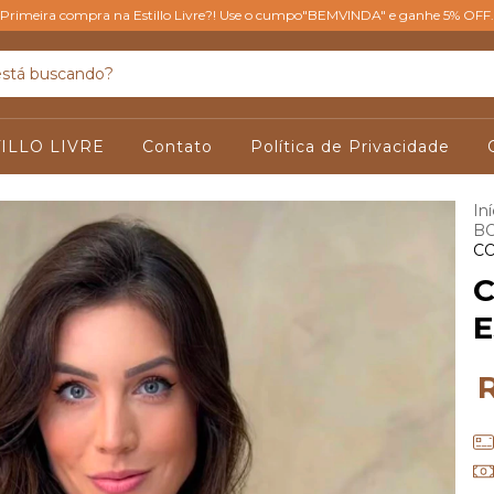
Primeira compra na Estillo Livre?! Use o cumpo"BEMVINDA" e ganhe 5% OFF.
ILLO LIVRE
Contato
Política de Privacidade
Iní
B
C