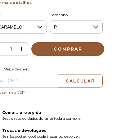
r mais detalhes
r
Tamanho
ALTERAR CEP
regas para o CEP:
Meios de envio
CALCULAR
o sei meu CEP
Compra protegida
Seus dados cuidados durante toda a compra.
Trocas e devoluções
Se não gostar, você pode trocar ou devolver.