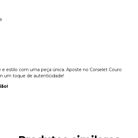
e
e e estilo com uma peça única. Aposte no Corselet Couro
m um toque de autenticidade!
ião!