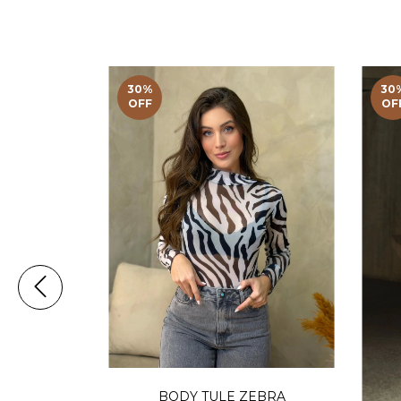
30
%
30
OFF
OF
L VINTAGE
BODY TULE ZEBRA