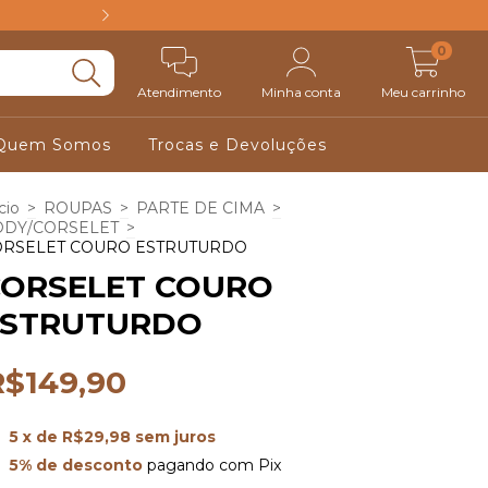
FRETE GRÁTIS ACIM
0
Atendimento
Minha conta
Meu carrinho
Quem Somos
Trocas e Devoluções
cio
>
ROUPAS
>
PARTE DE CIMA
>
ODY/CORSELET
>
ORSELET COURO ESTRUTURDO
CORSELET COURO
ESTRUTURDO
R$149,90
5
x de
R$29,98
sem juros
5% de desconto
pagando com Pix