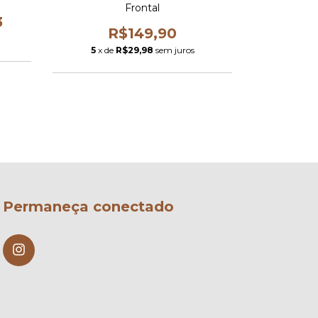
Frontal
3
R$149,90
5
x de
5
x de
R$29,98
sem juros
Permaneça conectado