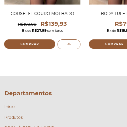
CORSELET COURO MOLHADO
BODY TULE 
R$139,93
R$7
R$199,90
5
x de
R$27,99
sem juros
5
x de
R$15,
COMPRAR
COMPRAR
Departamentos
Início
Produtos