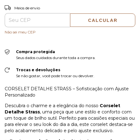
ALTERAR CEP
Entregas para o CEP:
Meios de envio
CALCULAR
Não sei meu CEP
Compra protegida
Seus dados cuidados durante toda a compra.
Trocas e devoluções
Se não gostar, você pode trocar ou devolver.
CORSELET DETALHE STRASS – Sofisticação com Ajuste
Personalizado
Descubra o charme e a elegância do nosso
Corselet
Detalhe Strass
, uma peça que une estilo e conforto com
um toque de brilho sutil. Perfeito para ocasiões especiais ou
para elevar o seu look do dia a dia, este corselet destaca-se
pelo acabamento delicado e pelo ajuste exclusivo.