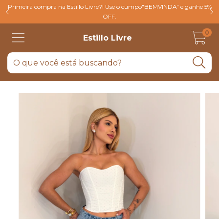
Primeira compra na Estillo Livre?! Use o cumpo"BEMVINDA" e ganhe 5%
OFF.
0
Estillo Livre