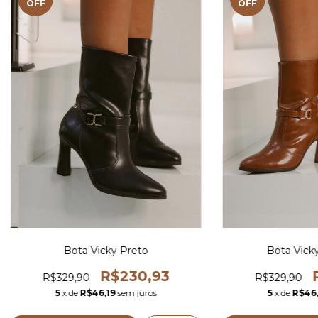
OFF
OFF
Bota Vicky Preto
Bota Vick
R$230,93
R$329,90
R$329,90
5
x de
R$46,19
sem juros
5
x de
R$46,