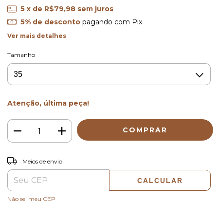
5
x de
R$79,98
sem juros
5% de desconto
pagando com Pix
Ver mais detalhes
Tamanho
Atenção, última peça!
ALTERAR CEP
Entregas para o CEP:
Meios de envio
CALCULAR
Não sei meu CEP