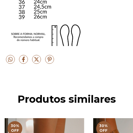
Produtos similares
30
%
30
%
OFF
OFF