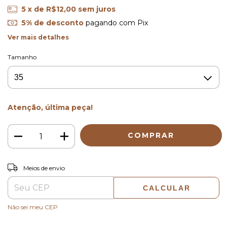
5
x de
R$12,00
sem juros
5% de desconto
pagando com Pix
Ver mais detalhes
Tamanho
Atenção, última peça!
ALTERAR CEP
Entregas para o CEP:
Meios de envio
CALCULAR
Não sei meu CEP