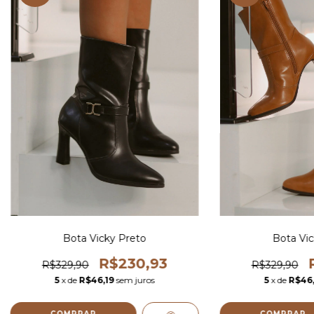
Bota Vicky Preto
Bota Vic
R$230,93
R$329,90
R$329,90
5
x de
R$46,19
sem juros
5
x de
R$46,
COMPRAR
COMPRAR