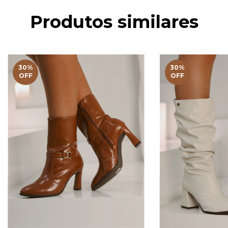
Produtos similares
30
%
30
%
OFF
OFF