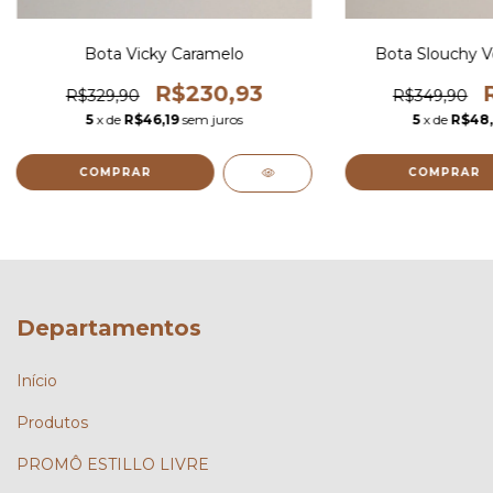
Bota Vicky Caramelo
Bota Slouchy V
R$230,93
R$329,90
R$349,90
5
x de
R$46,19
sem juros
5
x de
R$48
COMPRAR
COMPRAR
Departamentos
Início
Produtos
PROMÔ ESTILLO LIVRE