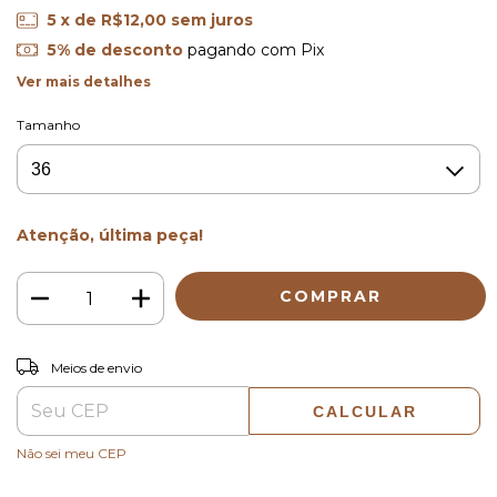
5
x de
R$12,00
sem juros
5% de desconto
pagando com Pix
Ver mais detalhes
Tamanho
Atenção, última peça!
ALTERAR CEP
Entregas para o CEP:
Meios de envio
CALCULAR
Não sei meu CEP