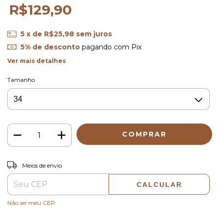
R$129,90
5
x de
R$25,98
sem juros
5% de desconto
pagando com Pix
Ver mais detalhes
Tamanho
ALTERAR CEP
Entregas para o CEP:
Meios de envio
CALCULAR
Não sei meu CEP