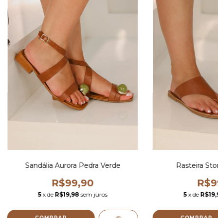
Sandália Aurora Pedra Verde
Rasteira St
R$99,90
R$9
5
x de
R$19,98
sem juros
5
x de
R$19,
COMPRAR
COMPRAR