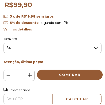
R$99,90
5
x de
R$19,98
sem juros
5% de desconto
pagando com Pix
Ver mais detalhes
Tamanho
Atenção, última peça!
ALTERAR CEP
Entregas para o CEP:
Meios de envio
CALCULAR