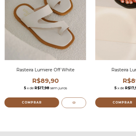
Rasteira Lumiere Off White
Rasteira Lu
R$89,90
R$8
5
x de
R$17,98
sem juros
5
x de
R$17,
COMPRAR
COMPRAR