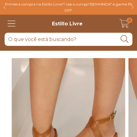
Primeira compra na Estillo Livre?! Use o cumpo"BEMVINDA" e ganhe 5%
OFF.
0
Estillo Livre