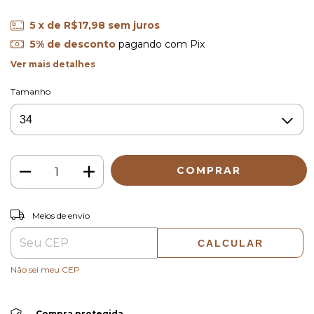
5
x de
R$17,98
sem juros
5% de desconto
pagando com Pix
Ver mais detalhes
Tamanho
ALTERAR CEP
Entregas para o CEP:
Meios de envio
CALCULAR
Não sei meu CEP
Compra protegida