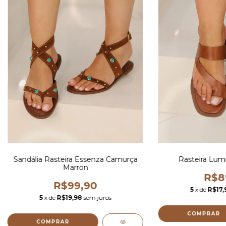
Sandália Rasteira Essenza Camurça
Rasteira Lum
Marron
R$8
R$99,90
5
x de
R$17,
5
x de
R$19,98
sem juros
COMPRAR
COMPRAR