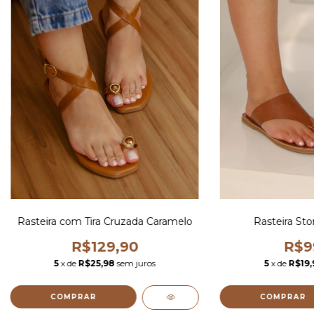
Rasteira com Tira Cruzada Caramelo
Rasteira St
R$129,90
R$9
5
x de
R$25,98
sem juros
5
x de
R$19,
COMPRAR
COMPRAR