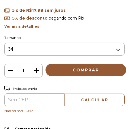
5
x de
R$17,98
sem juros
5% de desconto
pagando com Pix
Ver mais detalhes
Tamanho
ALTERAR CEP
Entregas para o CEP:
Meios de envio
CALCULAR
Não sei meu CEP
Compra protegida