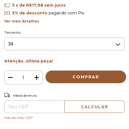
5
x de
R$17,98
sem juros
5% de desconto
pagando com Pix
Ver mais detalhes
Tamanho
Atenção, última peça!
ALTERAR CEP
Entregas para o CEP:
Meios de envio
CALCULAR
Não sei meu CEP