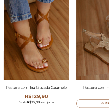
Rasteira com Tira Cruzada Caramelo
Rasteira com F
R$129,90
5
x de
R$25,98
sem juros
E