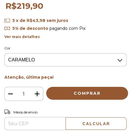
R$219,90
5
x de
R$43,98
sem juros
5% de desconto
pagando com Pix
Ver mais detalhes
Cor
Atenção, última peça!
ALTERAR CEP
Entregas para o CEP:
Meios de envio
CALCULAR