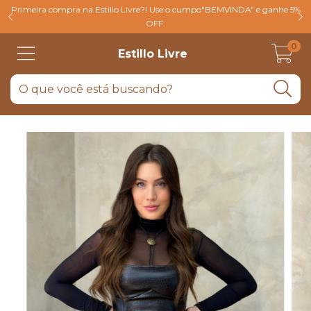
Primeira compra na Estillo Livre?! Use o cumpo"BEMVINDA" e ganhe 5%
OFF.
0
Estillo Livre