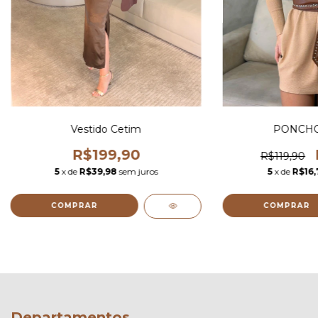
Vestido Cetim
PONCHO
R$199,90
R$119,90
5
x de
R$39,98
sem juros
5
x de
R$16,
COMPRAR
COMPRAR
Departamentos