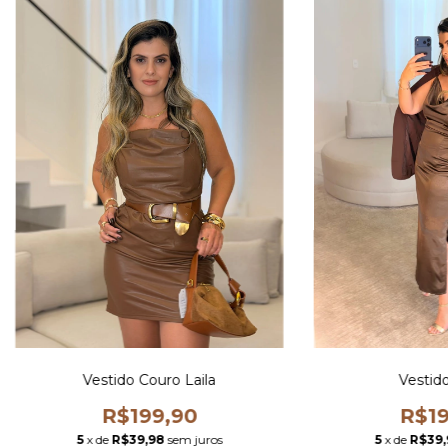
Vestido Couro Laila
Vestid
R$199,90
R$19
5
x de
R$39,98
sem juros
5
x de
R$39,