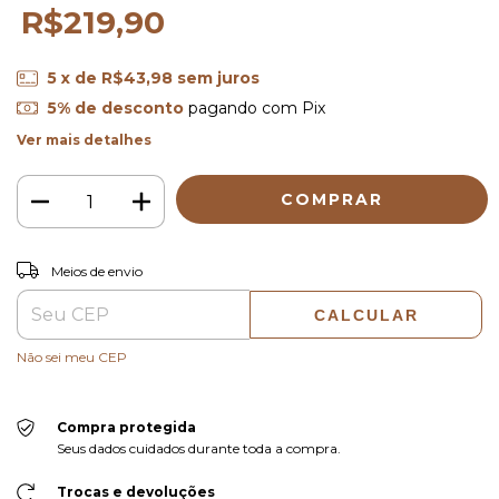
R$219,90
5
x de
R$43,98
sem juros
5% de desconto
pagando com Pix
Ver mais detalhes
ALTERAR CEP
Entregas para o CEP:
Meios de envio
CALCULAR
Não sei meu CEP
Compra protegida
Seus dados cuidados durante toda a compra.
Trocas e devoluções