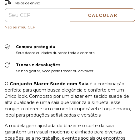
ALTERAR CEP
Entregas para o CEP:
Meios de envio
CALCULAR
Não sei meu CEP
Compra protegida
Seus dados cuidados durante toda a compra.
Trocas e devoluções
Se não gostar, você pode trocar ou devolver.
O
Conjunto Blazer Suede com Saia
é a combinação
perfeita para quem busca elegância e conforto em um
único look. Composto por um blazer em tecido suede de
alta qualidade e uma saia que valoriza a silhueta, esse
conjunto oferece um caimento impecável e toque macio,
ideal para produções sofisticadas e versáteis.
A modelagem ajustada do blazer e o corte da saia
garantem um visual moderno e alinhado para diversas
ocasiões, seja no trabalho, eventos sociais ou encontros