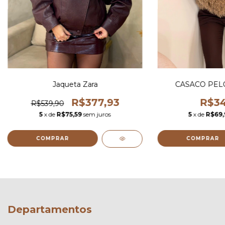
Jaqueta Zara
CASACO PEL
R$377,93
R$34
R$539,90
5
x de
R$75,59
sem juros
5
x de
R$69,
COMPRAR
COMPRAR
Departamentos