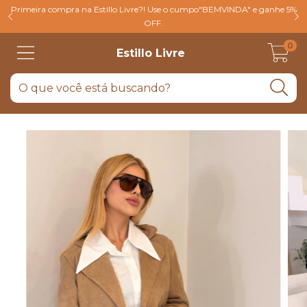
Primeira compra na Estillo Livre?! Use o cumpo"BEMVINDA" e ganhe 5%
OFF.
0
Estillo Livre