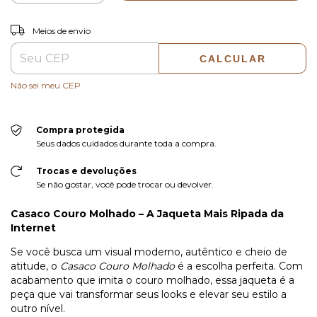
ALTERAR CEP
Entregas para o CEP:
Meios de envio
CALCULAR
Não sei meu CEP
Compra protegida
Seus dados cuidados durante toda a compra.
Trocas e devoluções
Se não gostar, você pode trocar ou devolver.
Casaco Couro Molhado – A Jaqueta Mais Ripada da
Internet
Se você busca um visual moderno, autêntico e cheio de
atitude, o
Casaco Couro Molhado
é a escolha perfeita. Com
acabamento que imita o couro molhado, essa jaqueta é a
peça que vai transformar seus looks e elevar seu estilo a
outro nível.