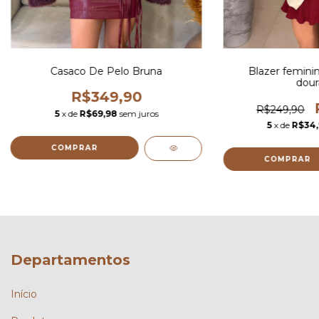
Casaco De Pelo Bruna
Blazer femini
dour
R$349,90
R$249,90
5
x de
R$69,98
sem juros
5
x de
R$34,
COMPRAR
COMPRAR
Departamentos
Início