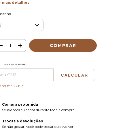
r mais detalhes
manho
ALTERAR CEP
regas para o CEP:
Meios de envio
CALCULAR
o sei meu CEP
Compra protegida
Seus dados cuidados durante toda a compra.
Trocas e devoluções
Se não gostar, você pode trocar ou devolver.