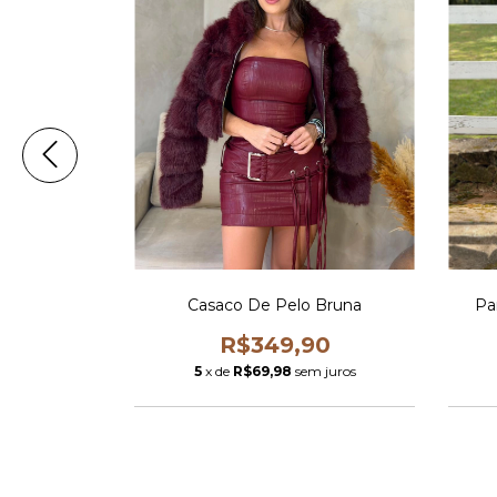
ANS
Casaco De Pelo Bruna
Pa
7,93
R$349,90
 juros
5
x de
R$69,98
sem juros