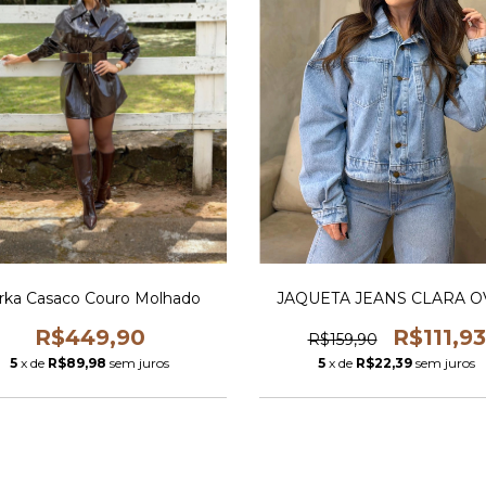
rka Casaco Couro Molhado
JAQUETA JEANS CLARA 
R$449,90
R$111,93
R$159,90
5
x de
R$89,98
sem juros
5
x de
R$22,39
sem juros