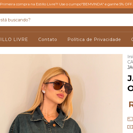
Primeira compra na Estillo Livre?! Use o cumpo"BEMVINDA" e ganhe 5% OFF.
ILLO LIVRE
Contato
Política de Privacidade
Iní
CA
JA
J