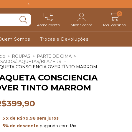
FRETE GRÁTIS ACIM
0
Atendimento
Minha conta
Meu carrinho
Quem Somos
Trocas e Devoluções
cio
>
ROUPAS
>
PARTE DE CIMA
>
SACOS/JAQUETAS/BLAZERS
>
QUETA CONSCIENCIA OVER TINTO MARROM
AQUETA CONSCIENCIA
OVER TINTO MARROM
R$399,90
5
x de
R$79,98
sem juros
5% de desconto
pagando com Pix