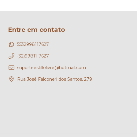
Entre em contato
5532998117627
(32)99811-7627
suporteestillolivre@hotmail.com
Rua José Falconeri dos Santos, 279