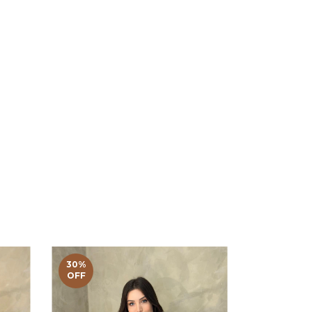
30
%
30
%
OFF
OFF