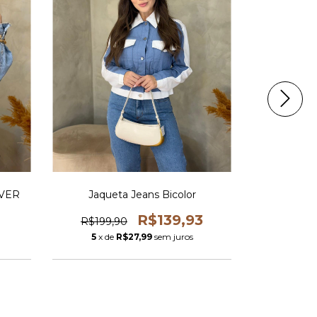
OVER
Jaqueta Jeans Bicolor
Casa
R$139,93
R$199,90
R$319,
5
x de
R$27,99
sem juros
5
x de